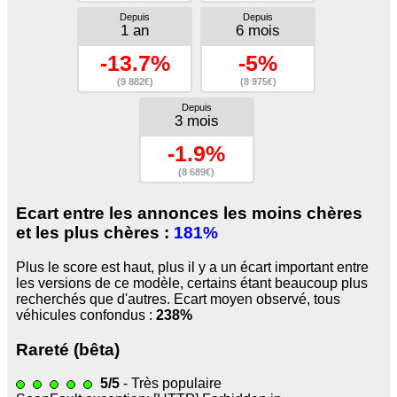
Depuis
Depuis
1 an
6 mois
-13.7%
-5%
(9 882€)
(8 975€)
Depuis
3 mois
-1.9%
(8 689€)
Ecart entre les annonces les moins chères
et les plus chères :
181%
Plus le score est haut, plus il y a un écart important entre
les versions de ce modèle, certains étant beaucoup plus
recherchés que d'autres. Ecart moyen observé, tous
véhicules confondus :
238%
Rareté (bêta)
5/5
- Très populaire