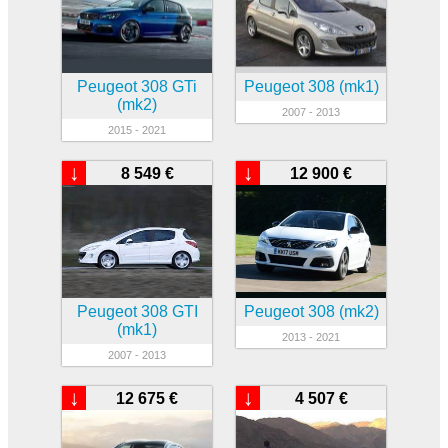
Peugeot 308 GTi
Peugeot 308 (mk1)
(mk2)
2007 - 2013
2015 - 2021
↓
↓
8 549 €
12 900 €
Peugeot 308 GTI
Peugeot 308 (mk2)
(mk1)
2013 - 2021
2007 - 2013
↓
↓
12 675 €
4 507 €