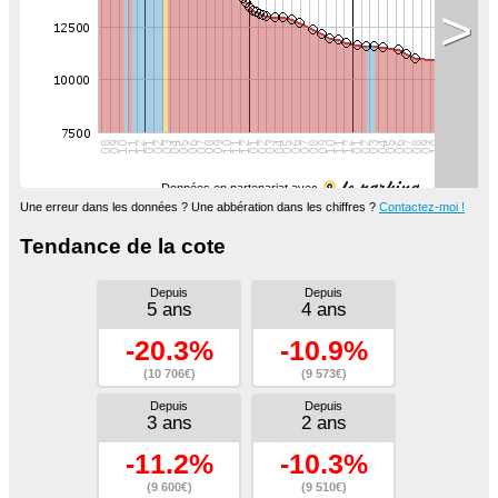
>
Données en partenariat avec
Une erreur dans les données ? Une abbération dans les chiffres ?
Contactez-moi !
Tendance de la cote
Depuis
Depuis
5 ans
4 ans
-20.3%
-10.9%
(10 706€)
(9 573€)
Depuis
Depuis
3 ans
2 ans
-11.2%
-10.3%
(9 600€)
(9 510€)