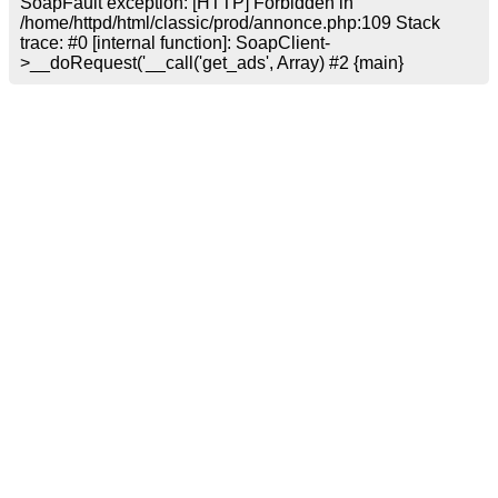
SoapFault exception: [HTTP] Forbidden in
/home/httpd/html/classic/prod/annonce.php:109 Stack
trace: #0 [internal function]: SoapClient-
>__doRequest('
__call('get_ads', Array) #2 {main}