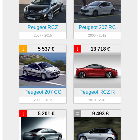
Peugeot RCZ
Peugeot 207 RC
2007 - 2015
2006 - 2012
↓
↓
5 537 €
13 718 €
Peugeot 207 CC
Peugeot RCZ R
2006 - 2012
2010 - 2015
↓
=
5 201 €
9 493 €