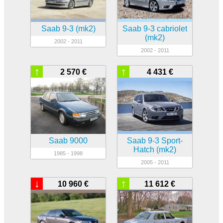
Saab 9-3 (mk2)
Saab 9-3 cabriolet
(mk2)
2002 - 2011
2002 - 2011
↑
↑
2 570 €
4 431 €
Saab 9000
Saab 9-3 Sport-
Hatch (mk2)
1985 - 1998
2005 - 2011
↓
↑
10 960 €
11 612 €