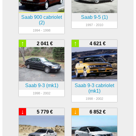
Saab 900 cabriolet
Saab 9-5 (1)
(2)
1997 - 2010
1994 - 1998
↑
↑
2 041 €
4 621 €
Saab 9-3 (mk1)
Saab 9-3 cabriolet
(mk1)
1998 - 2002
1998 - 2002
↓
↓
5 779 €
6 852 €