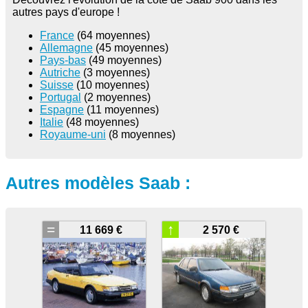
autres pays d'europe !
France
(64 moyennes)
Allemagne
(45 moyennes)
Pays-bas
(49 moyennes)
Autriche
(3 moyennes)
Suisse
(10 moyennes)
Portugal
(2 moyennes)
Espagne
(11 moyennes)
Italie
(48 moyennes)
Royaume-uni
(8 moyennes)
Autres modèles Saab :
=
↑
11 669 €
2 570 €