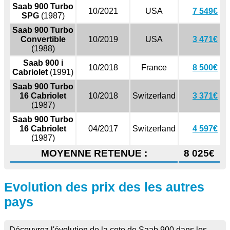
Saab 900 Turbo
10/2021
USA
7 549€
SPG
(1987)
Saab 900 Turbo
Convertible
10/2019
USA
3 471€
(1988)
Saab 900 i
10/2018
France
8 500€
Cabriolet
(1991)
Saab 900 Turbo
16 Cabriolet
10/2018
Switzerland
3 371€
(1987)
Saab 900 Turbo
16 Cabriolet
04/2017
Switzerland
4 597€
(1987)
MOYENNE RETENUE :
8 025€
Evolution des prix des les autres
pays
Découvrez l'évolution de la cote de Saab 900 dans les