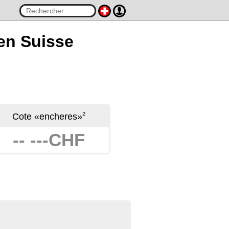
 en Suisse
2
Cote «encheres»
-- ---CHF