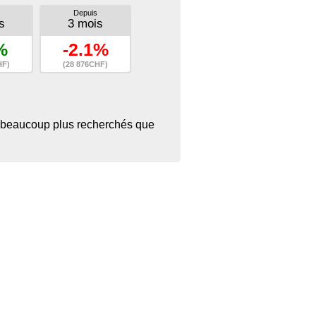
Depuis
s
3 mois
%
-2.1%
HF)
(28 876CHF)
ant beaucoup plus recherchés que