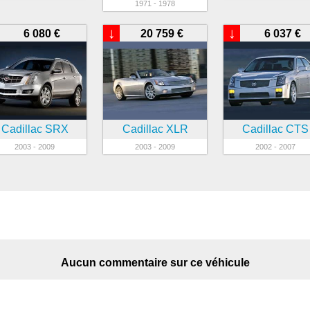
1971 - 1978
↓
↓
6 080 €
20 759 €
6 037 €
Cadillac SRX
Cadillac XLR
Cadillac CTS
2003 - 2009
2003 - 2009
2002 - 2007
Aucun commentaire sur ce véhicule