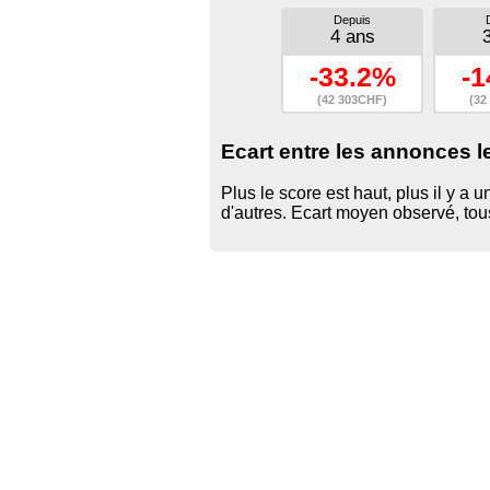
Depuis
4 ans
-33.2%
-1
(42 303CHF)
(32
Ecart entre les annonces l
Plus le score est haut, plus il y a
d'autres. Ecart moyen observé, to