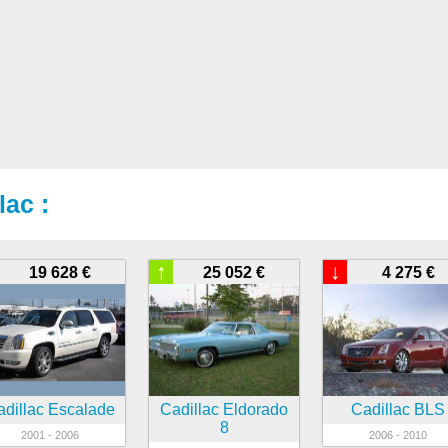
lac :
↑
↓
19 628 €
25 052 €
4 275 €
adillac Escalade
Cadillac Eldorado
Cadillac BLS
8
2001 - 2006
2006 - 2010