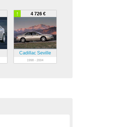
↑
4 726 €
Cadillac Seville
1998 - 2004