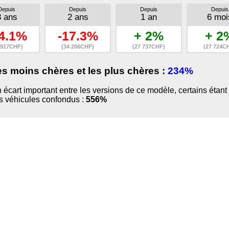
Depuis
Depuis
Depuis
Depuis
3 ans
2 ans
1 an
6 moi
4.1%
-17.3%
+ 2%
+ 2
 917CHF)
(34 206CHF)
(27 737CHF)
(27 724C
es moins chères et les plus chères :
234%
 un écart important entre les versions de ce modèle, certains ét
us véhicules confondus :
556%