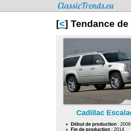
ClassicTrends.eu
[
<
] Tendance de 
Cadillac Escal
Début de production
: 2006
Fin de production
: 2014