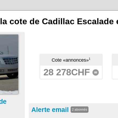
la cote de Cadillac Escalade
1
Cote «annonces»
28 278CHF
=
ade
Alerte email
2 abonnés