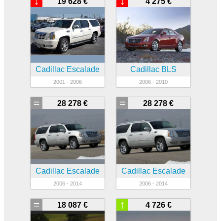
↓
↓
19 628 €
4 275 €
Cadillac Escalade
Cadillac BLS
2001 - 2006
2006 - 2010
=
=
28 278 €
28 278 €
Cadillac Escalade
Cadillac Escalade
2006 - 2014
2006 - 2014
=
↑
18 087 €
4 726 €