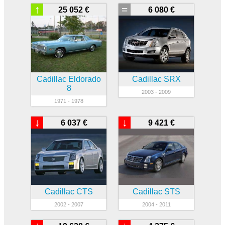
↑
=
25 052 €
6 080 €
Cadillac Eldorado
Cadillac SRX
8
2003 - 2009
1971 - 1978
↓
↓
6 037 €
9 421 €
Cadillac CTS
Cadillac STS
2002 - 2007
2004 - 2011