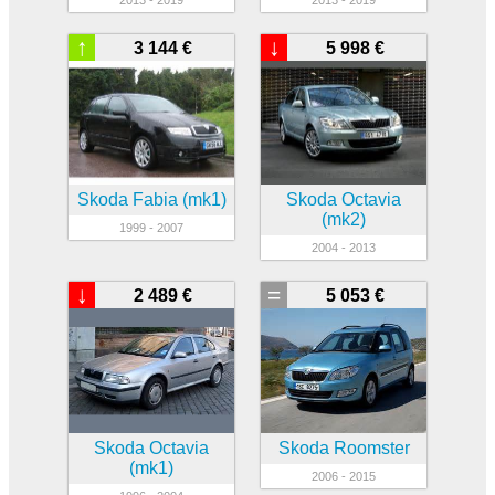
↑
↓
3 144 €
5 998 €
Skoda Fabia (mk1)
Skoda Octavia
(mk2)
1999 - 2007
2004 - 2013
↓
=
2 489 €
5 053 €
Skoda Octavia
Skoda Roomster
(mk1)
2006 - 2015