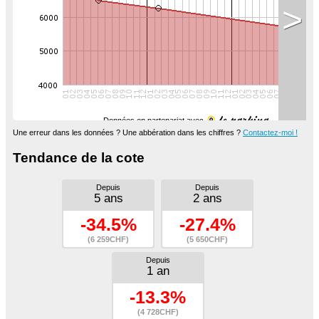
>
Données en partenariat avec
Une erreur dans les données ? Une abbération dans les chiffres ?
Contactez-moi !
Tendance de la cote
Depuis
Depuis
5 ans
2 ans
-34.5%
-27.4%
(6 259CHF)
(5 650CHF)
Depuis
1 an
-13.3%
(4 728CHF)