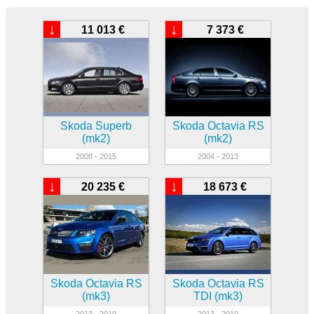
↓
↓
11 013 €
7 373 €
Skoda Superb
Skoda Octavia RS
(mk2)
(mk2)
2008 - 2015
2004 - 2013
↓
↓
20 235 €
18 673 €
Skoda Octavia RS
Skoda Octavia RS
(mk3)
TDI (mk3)
2013 - 2019
2013 - 2019