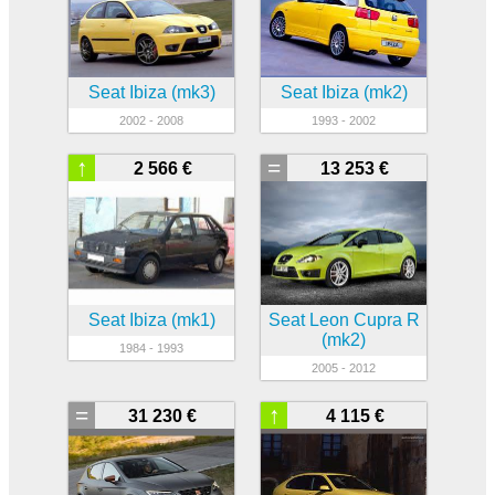
Seat Ibiza (mk3)
Seat Ibiza (mk2)
2002 - 2008
1993 - 2002
↑
=
2 566 €
13 253 €
Seat Ibiza (mk1)
Seat Leon Cupra R
(mk2)
1984 - 1993
2005 - 2012
=
↑
31 230 €
4 115 €