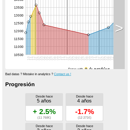
>
Datas with
Bad datas ? Mistake in analytics ?
Contact us !
Progresión
Desde hace
Desde hace
5 años
4 años
+ 2.5%
-1.7%
(11 768€)
(12 271€)
Desde hace
Desde hace