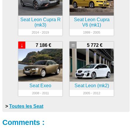
Seat Leon Cupra R
Seat Leon Cupra
(mk3)
V6 (mk1)
2014 - 2019
1999 - 2005
↓
=
7 186 €
5 772 €
Seat Exeo
Seat Leon (mk2)
2008 - 2011
2005 - 2012
>
Toutes les Seat
Comments :