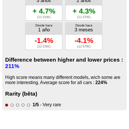
3 años
2 años
+ 4.7%
+ 4.3%
(11 519€)
(11 570€)
Desde hace
Desde hace
1 año
3 meses
-1.4%
-4.1%
(12 236€)
(12 579€)
Difference between higher and lower prices :
211%
High score means many different models, wich some are
more interesting. Average score for all cars :
224%
Rarity (bêta)
1/5
- Very rare