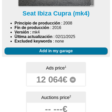
Seat Ibiza Cupra (mk4)
Principio de producción
: 2008
Fín de producción
: 2016
Versión :
mk4
Ùltima actualización
: 02/11/2025
Excluded keywords
: none
Add in my garage
1
Ads price
12 064€
=
2
Auctions price
-- ---€