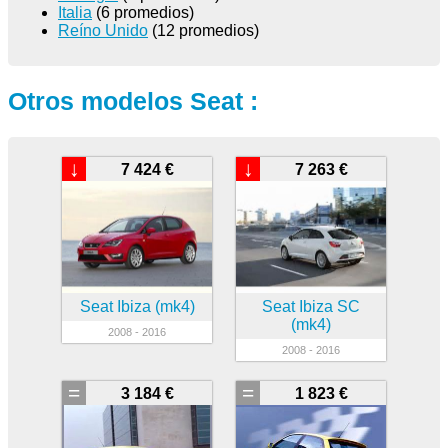
Italia
(6 promedios)
Reíno Unido
(12 promedios)
Otros modelos Seat :
↓
↓
7 424 €
7 263 €
Seat Ibiza (mk4)
Seat Ibiza SC
(mk4)
2008 - 2016
2008 - 2016
=
=
3 184 €
1 823 €