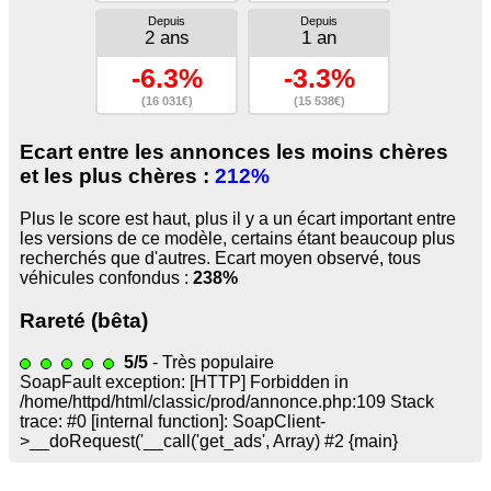
Depuis
Depuis
2 ans
1 an
-6.3%
-3.3%
(16 031€)
(15 538€)
Ecart entre les annonces les moins chères
et les plus chères :
212%
Plus le score est haut, plus il y a un écart important entre
les versions de ce modèle, certains étant beaucoup plus
recherchés que d'autres. Ecart moyen observé, tous
véhicules confondus :
238%
Rareté (bêta)
5/5
- Très populaire
SoapFault exception: [HTTP] Forbidden in
/home/httpd/html/classic/prod/annonce.php:109 Stack
trace: #0 [internal function]: SoapClient-
>__doRequest('
__call('get_ads', Array) #2 {main}