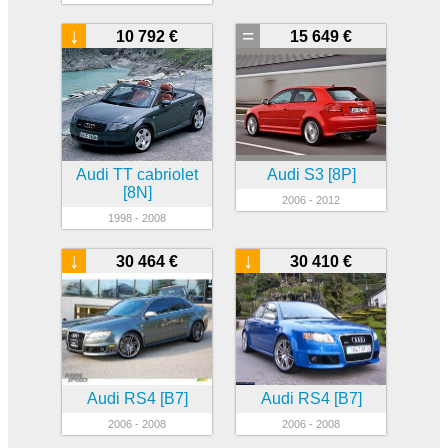
↓
=
10 792 €
15 649 €
Audi TT cabriolet
Audi S3 [8P]
[8N]
2006 - 2012
1998 - 2008
↓
↓
30 464 €
30 410 €
Audi RS4 [B7]
Audi RS4 [B7]
2006 - 2008
2006 - 2008