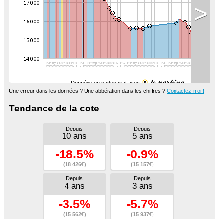
>
Données en partenariat avec
Une erreur dans les données ? Une abbération dans les chiffres ?
Contactez-moi !
Tendance de la cote
Depuis
Depuis
10 ans
5 ans
-18.5%
-0.9%
(18 426€)
(15 157€)
Depuis
Depuis
4 ans
3 ans
-3.5%
-5.7%
(15 562€)
(15 937€)