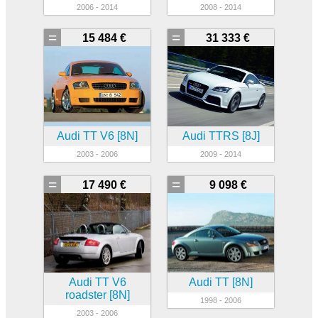
2006 - 2014
2008 - 2014
=
=
15 484 €
31 333 €
Audi TT V6 [8N]
Audi TTRS [8J]
2003 - 2006
2009 - 2014
=
=
17 490 €
9 098 €
Audi TT V6
Audi TT [8N]
roadster [8N]
1998 - 2006
2003 - 2006