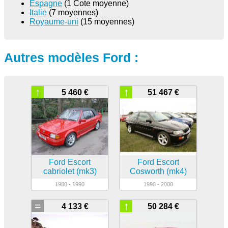
Espagne
(1 Cote moyenne)
Italie
(7 moyennes)
Royaume-uni
(15 moyennes)
Autres modèles Ford :
↑
↑
5 460 €
51 467 €
Ford Escort
Ford Escort
cabriolet (mk3)
Cosworth (mk4)
1980 - 1990
1990 - 2000
=
↑
4 133 €
50 284 €