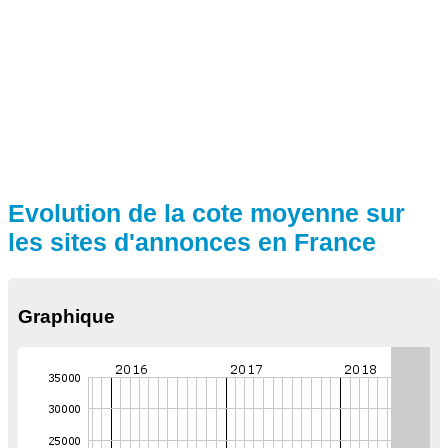
Evolution de la cote moyenne sur
les sites d'annonces en France
Graphique