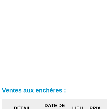
Ventes aux enchères :
DATE DE
DÉTAIL
LIEU
PRIX