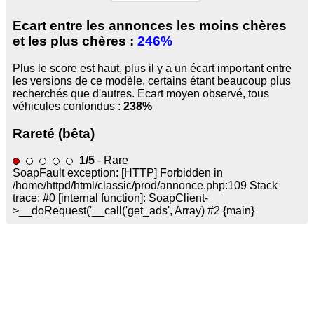
Ecart entre les annonces les moins chères
et les plus chères :
246%
Plus le score est haut, plus il y a un écart important entre
les versions de ce modèle, certains étant beaucoup plus
recherchés que d'autres. Ecart moyen observé, tous
véhicules confondus :
238%
Rareté (bêta)
1/5
- Rare
SoapFault exception: [HTTP] Forbidden in
/home/httpd/html/classic/prod/annonce.php:109 Stack
trace: #0 [internal function]: SoapClient-
>__doRequest('
__call('get_ads', Array) #2 {main}