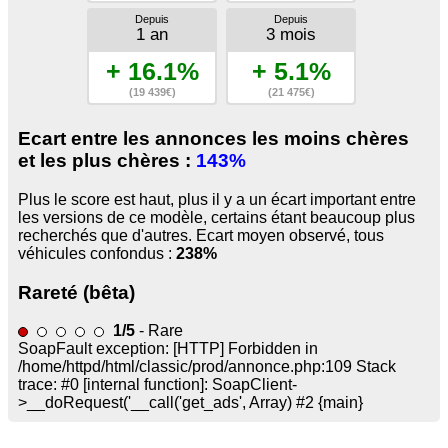
Depuis
Depuis
1 an
3 mois
+ 16.1%
+ 5.1%
(19 439€)
(21 475€)
Ecart entre les annonces les moins chères
et les plus chères :
143%
Plus le score est haut, plus il y a un écart important entre
les versions de ce modèle, certains étant beaucoup plus
recherchés que d'autres. Ecart moyen observé, tous
véhicules confondus :
238%
Rareté (bêta)
1/5
- Rare
SoapFault exception: [HTTP] Forbidden in
/home/httpd/html/classic/prod/annonce.php:109 Stack
trace: #0 [internal function]: SoapClient-
>__doRequest('
__call('get_ads', Array) #2 {main}