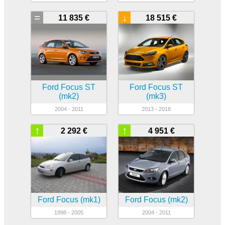
=
↓
11 835 €
18 515 €
Ford Focus ST
Ford Focus ST
(mk2)
(mk3)
2004 - 2011
2013 - 2018
↑
↑
2 292 €
4 951 €
Ford Focus (mk1)
Ford Focus (mk2)
1998 - 2005
2004 - 2011