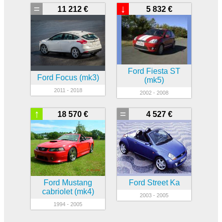
=
↓
11 212 €
5 832 €
Ford Fiesta ST
Ford Focus (mk3)
(mk5)
2011 - 2018
2002 - 2008
↑
=
18 570 €
4 527 €
Ford Mustang
Ford Street Ka
cabriolet (mk4)
2003 - 2005
1994 - 2005