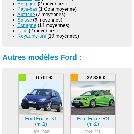
Belgique
(2 moyennes)
Pays-bas
(1 Cote moyenne)
Autriche
(2 moyennes)
Suisse
(9 moyennes)
Espagne
(14 moyennes)
Italie
(2 moyennes)
Royaume-uni
(19 moyennes)
Autres modèles Ford :
↑
↓
6 761 €
32 329 €
Ford Focus ST
Ford Focus RS
(mk1)
(mk2)
1998 - 2005
2004 - 2011