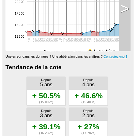
>
Données en partenariat avec
Une erreur dans les données ? Une abbération dans les chiffres ?
Contactez-moi !
Tendance de la cote
Depuis
Depuis
5 ans
4 ans
+ 50.5%
+ 46.6%
(15 002€)
(15 403€)
Depuis
Depuis
3 ans
2 ans
+ 39.1%
+ 27%
(16 232€)
(17 782€)