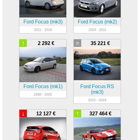
Ford Focus (mk3)
Ford Focus (mk2)
2011 - 2018
2004 - 2011
↑
=
2 292 €
35 221 €
Ford Focus (mk1)
Ford Focus RS
(mk3)
1998 - 2005
2015 - 2018
↓
↑
12 127 €
327 464 €