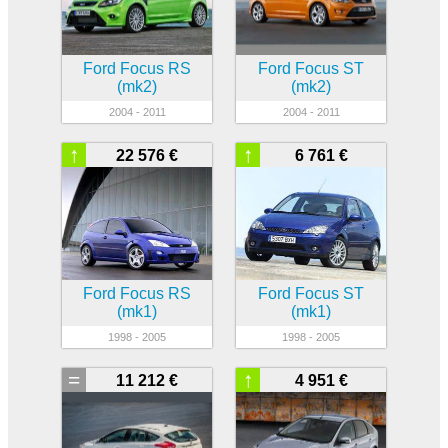
Ford Focus RS
Ford Focus ST
(mk2)
(mk2)
2004 - 2011
2004 - 2011
↑
↑
22 576 €
6 761 €
Ford Focus RS
Ford Focus ST
(mk1)
(mk1)
1998 - 2005
1998 - 2005
=
↑
11 212 €
4 951 €