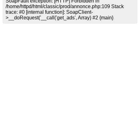
SoapFault exception: [HTTP] Forbidden in
/home/httpd/html/classic/prod/annonce.php:109 Stack
trace: #0 [internal function]: SoapClient-
>__doRequest('
__call('get_ads', Array) #2 {main}