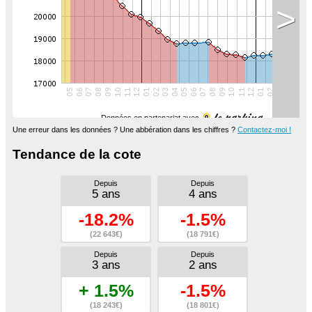
>
Données en partenariat avec
Une erreur dans les données ? Une abbération dans les chiffres ?
Contactez-moi !
Tendance de la cote
Depuis
Depuis
5 ans
4 ans
-18.2%
-1.5%
(22 643€)
(18 791€)
Depuis
Depuis
3 ans
2 ans
+ 1.5%
-1.5%
(18 243€)
(18 801€)