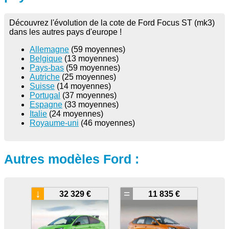
Découvrez l'évolution de la cote de Ford Focus ST (mk3)
dans les autres pays d'europe !
Allemagne
(59 moyennes)
Belgique
(13 moyennes)
Pays-bas
(59 moyennes)
Autriche
(25 moyennes)
Suisse
(14 moyennes)
Portugal
(37 moyennes)
Espagne
(33 moyennes)
Italie
(24 moyennes)
Royaume-uni
(46 moyennes)
Autres modèles Ford :
↓
=
32 329 €
11 835 €