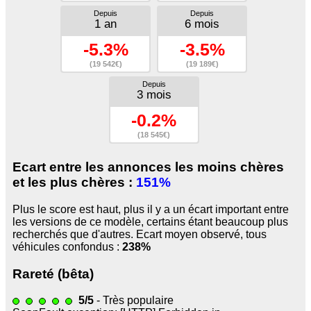
Depuis
Depuis
1 an
6 mois
-5.3%
-3.5%
(19 542€)
(19 189€)
Depuis
3 mois
-0.2%
(18 545€)
Ecart entre les annonces les moins chères
et les plus chères :
151%
Plus le score est haut, plus il y a un écart important entre
les versions de ce modèle, certains étant beaucoup plus
recherchés que d'autres. Ecart moyen observé, tous
véhicules confondus :
238%
Rareté (bêta)
5/5
- Très populaire